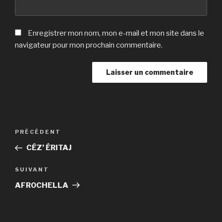
Enregistrer mon nom, mon e-mail et mon site dans le
navigateur pour mon prochain commentaire.
Navigation
Article
PRÉCÉDENT
de
précédent
CÉZ’ ÉRITAJ
l’article
Article
SUIVANT
suivant
AFROCHELLA