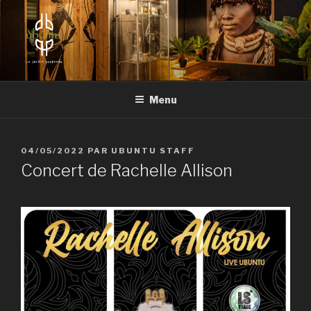
Aller
au
contenu
principal
UBUNTU
Le Jardin Suspendu
Menu
PUBLIÉ
04/05/2022
PAR
UBUNTU STAFF
LE
Concert de Rachelle Allison